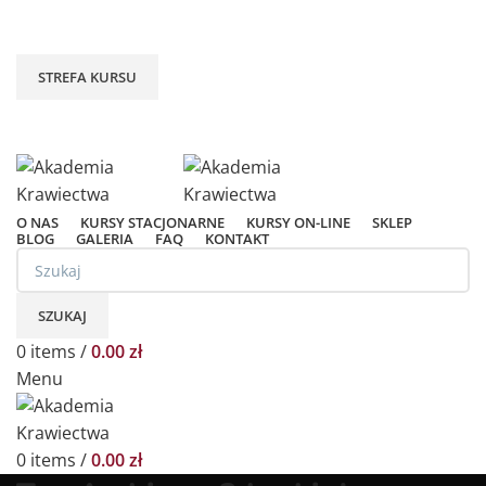
SKONTAKTUJ SIĘ Z NAMI: +48609139934 /
+48609792952
STREFA KURSU
Zaloguj / Rejestruj
Obserwowane
O NAS
KURSY STACJONARNE
KURSY ON-LINE
SKLEP
BLOG
GALERIA
FAQ
KONTAKT
SZUKAJ
0
items
/
0.00
zł
Menu
0
items
/
0.00
zł