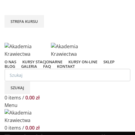
SKONTAKTUJ SIĘ Z NAMI: +48609139934 /
+48609792952
STREFA KURSU
Zaloguj / Rejestruj
Obserwowane
O NAS
KURSY STACJONARNE
KURSY ON-LINE
SKLEP
BLOG
GALERIA
FAQ
KONTAKT
SZUKAJ
0
items
/
0.00
zł
Menu
0
items
/
0.00
zł